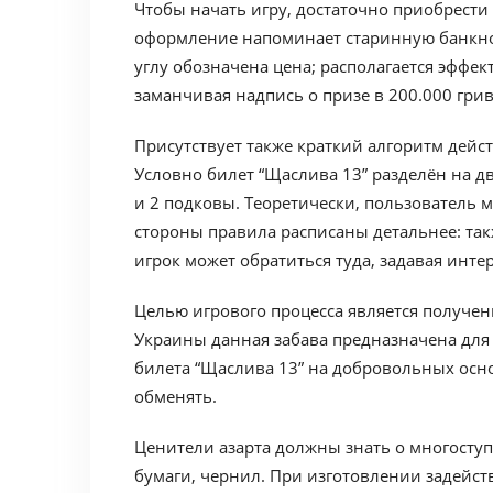
Чтобы начать игру, достаточно приобрести 
оформление напоминает старинную банкнот
углу обозначена цена; располагается эффе
заманчивая надпись о призе в 200.000 гри
Присутствует также краткий алгоритм дейс
Условно билет “Щаслива 13” разделён на д
и 2 подковы. Теоретически, пользователь м
стороны правила расписаны детальнее: так
игрок может обратиться туда, задавая инт
Целью игрового процесса является получен
Украины данная забава предназначена для 
билета “Щаслива 13” на добровольных осн
обменять.
Ценители азарта должны знать о многосту
бумаги, чернил. При изготовлении задейст