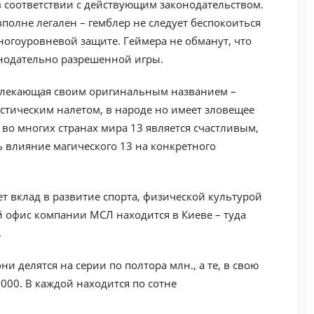
в соответствии с действующим законодательством.
полне легален – гемблер не следует беспокоиться
многоуровневой защите. Геймера не обманут, что
нодательно разрешенной игры.
ивлекающая своим оригинальным названием –
истическим налетом, в народе но имеет зловещее
 во многих странах мира 13 является счастливым,
 влияние магического 13 на конкретного
т вклад в развитие спорта, физической культурой
й офис компании МСЛ находится в Киеве – туда
.
и делятся на серии по полтора млн., а те, в свою
000. В каждой находится по сотне