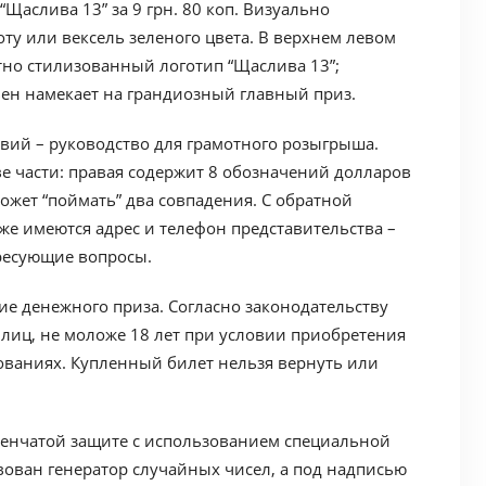
“Щаслива 13” за 9 грн. 80 коп. Визуально
у или вексель зеленого цвета. В верхнем левом
ктно стилизованный логотип “Щаслива 13”;
вен намекает на грандиозный главный приз.
твий – руководство для грамотного розыгрыша.
ве части: правая содержит 8 обозначений долларов
ожет “поймать” два совпадения. С обратной
же имеются адрес и телефон представительства –
ересующие вопросы.
ие денежного приза. Согласно законодательству
лиц, не моложе 18 лет при условии приобретения
ованиях. Купленный билет нельзя вернуть или
пенчатой защите с использованием специальной
вован генератор случайных чисел, а под надписью