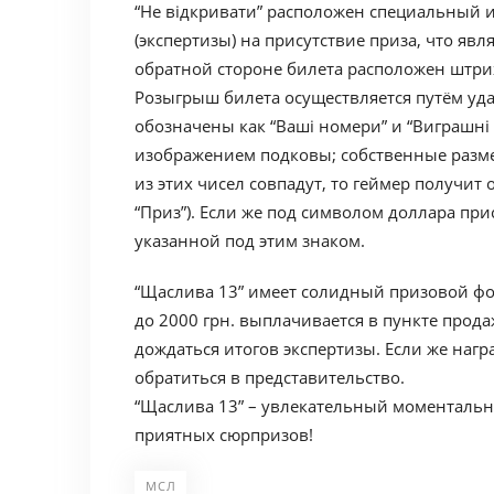
“Не відкривати” расположен специальный
(экспертизы) на присутствие приза, что я
обратной стороне билета расположен штри
Розыгрыш билета осуществляется путём уда
обозначены как “Ваші номери” и “Виграшн
изображением подковы; собственные разме
из этих чисел совпадут, то геймер получит
“Приз”). Если же под символом доллара прис
указанной под этим знаком.
“Щаслива 13” имеет солидный призовой фо
до 2000 грн. выплачивается в пункте про
дождаться итогов экспертизы. Если же наг
обратиться в представительство.
“Щаслива 13” – увлекательный моментальн
приятных сюрпризов!
МСЛ