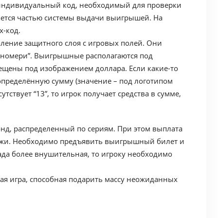
 индивидуальный код, необходимый для проверки
вляется частью системы выдачи выигрышей. На
х-код.
ление защитного слоя с игровых полей. Они
і номери”. Выигрышные располагаются под
щены под изображением доллара. Если какие-то
 определённую сумму (значение – под логотипом
утствует “13”, то игрок получает средства в сумме,
нд, распределенный по сериям. При этом выплата
дажи. Необходимо предъявить выигрышный билет и
рада более внушительная, то игроку необходимо
ая игра, способная подарить массу неожиданных